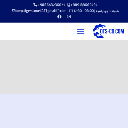
+988643236071
+989189669797
شنبه تا چهارشنبه | 08:00 - 17:30
onyxtigerstone [AT] gmail [.] com